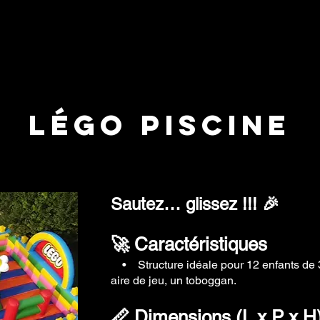
légo piscine
Sautez… glissez !!! 🎉
🚀 Caractéristiques
• Structure idéale pour 12 enfants
aire de jeu, un toboggan.
📏 Dimensions (L x P x H