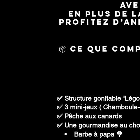
ave
En plus de 
profitez d’an
📦 Ce que com
✅ Structure gonflable “
Légo
✅ 3 mini-jeux ( Chamboule-t
✅ Pêche aux canards
✅ Une gourmandise au choi
• Barbe à papa 🍭