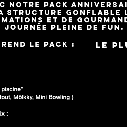
c notre Pack Anniversai
la structure gonflable 
imations et de gourman
journée pleine de fun.
prend le pack :
le pl
 piscine
"
out, Mölkky, Mini Bowling )
x :