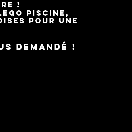
re !
lego piscine,
dises pour une
us demandé !