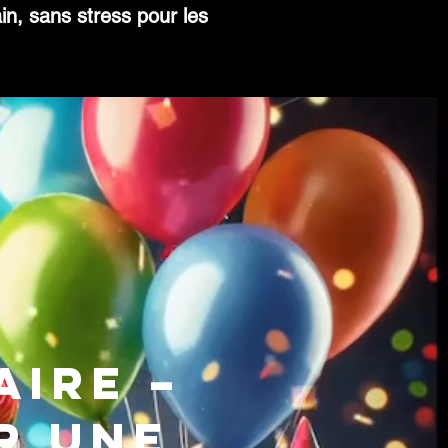
in, sans stress pour les
aire –
r une