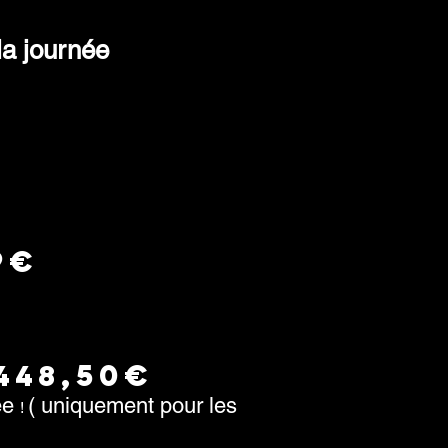
la journée
9€
,50€
448
ée
( uniquement pour les
!