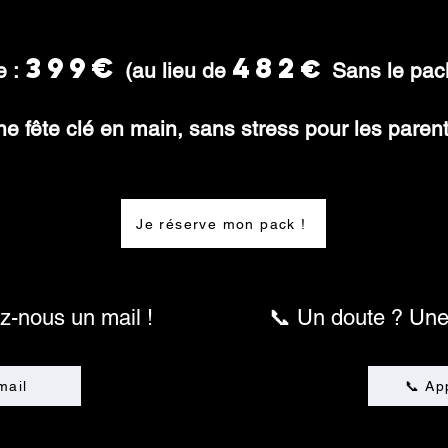
399€
482
€
e :
(au lieu de
Sans le pac
e fête clé en main, sans stress pour les parent
Je réserve mon pack !
z-nous un mail !
📞 Un doute ? Une
mail
📞 Ap