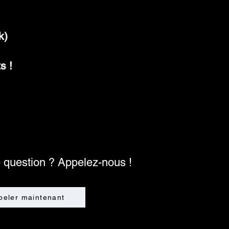
k)
s !
 question ? Appelez-nous !
peler maintenant