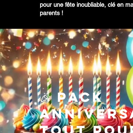
pour une fête inoubliable, clé en ma
parents !
🎉 Pack
Annivers
Tout pou